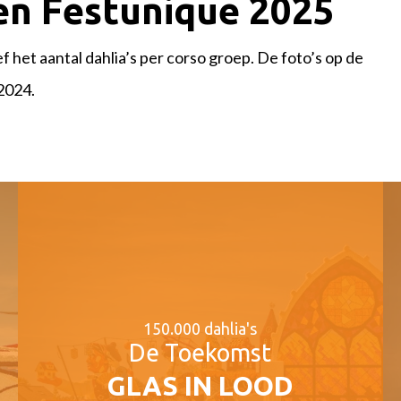
en Festunique 2025
 het aantal dahlia’s per corso groep. De foto’s op de
2024.
150.000 dahlia's
De Toekomst
GLAS IN LOOD