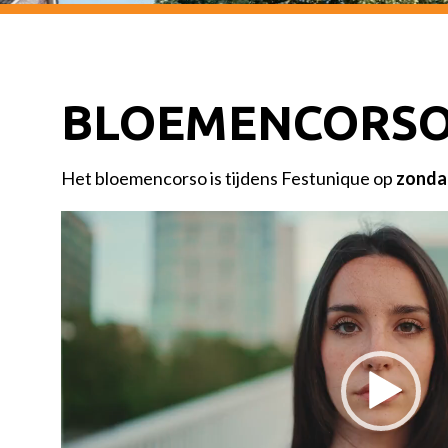
BLOEMENCORS
Het bloemencorso is tijdens Festunique op
zondag
Videospeler