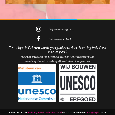
Volg ons op Instagram
Volg ons op Facebook
Festunique in Beltrum wordt georganiseerd door Stichting Volksfeest
Beltrum (SVB).
Je kunt de organisatie van Festunique bereiken via het
contactformulier
.
Na ontvangst wordt zo snel mogelijk contact met je opgenomen.
Gemaakt door
Best4u
,
BMD
,
Online Pascal
en PR-commissie ©
Copyright
2026