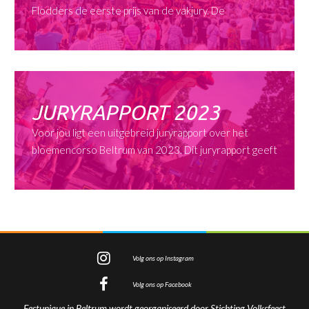
Flodders de eerste prijs van de vakjury. De
JURYRAPPORT 2023
Voor jou ligt een uitgebreid juryrapport over het
bloemencorso Beltrum van 2023. Dit juryrapport geeft
Volg ons op Instagram
Volg ons op Facebook
Festunique in Beltrum wordt georganiseerd door Stichting Volksfeest