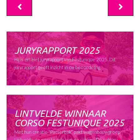
JURYRAPPORT 2025
Hij is er! Het juryrapport van Festunique 2025. Dit
juryrapport geeft inzicht in de beoordeling
LINTVELDE WINNAAR
CORSO FESTUNIQUE 2025
Met hun creatie “Patserbak” pakt wagenbouwgroep
Lintvelde de eerste prijs van de vakjury. De vakjury